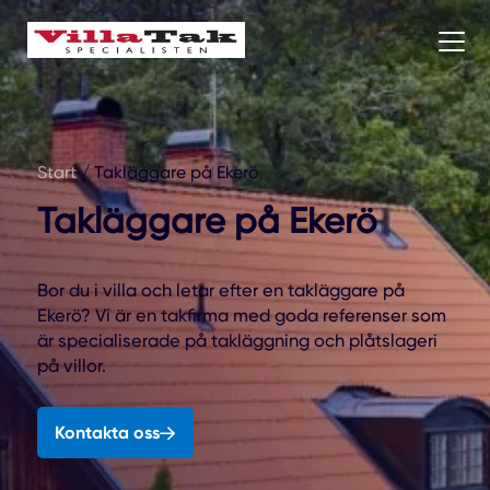
Start
/
Takläggare på Ekerö
Takläggare på Ekerö
Bor du i villa och letar efter en takläggare på
Ekerö? Vi är en takfirma med goda referenser som
är specialiserade på takläggning och plåtslageri
på villor.
Kontakta oss