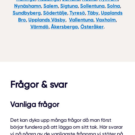
Nynäshamn
Salem
Sigtuna
Sollentuna
Solna
,
,
,
,
,
Sundbyberg
Södertälje
Tyresö
Täby
Upplands
,
,
,
,
Bro
Upplands Väsby
Vallentuna
Vaxholm
,
,
,
,
Värmdö
Åkersberga,
Österåker
,
.
Frågor & svar
Vanliga frågor
Det kan dyka upp många frågor då man först
börjar fundera på att lägga om sitt tak. Här svarar
vi på några av de vanligaste frågorna vi stöter på.