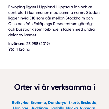
Enköping ligger i Uppland i Uppsala län och är
centralort i kommunen med samma namn. Staden
ligger invid E18 som går mellan Stockholm och
Oslo och från Enköpings Resecentrum går tåg-
och busstrafik som förbinder staden med andra
delar av landet.
Invånare:
23 988 (2019)
Yta:
1 126 ha
Orter vi är verksamma i
Botkyrka
Bromma
Danderyd
Ekerö
Enskede
,
,
,
,
,
Haninge
Huddinge
Järfälla
Nacka
Nykvarn
,
,
,
,
,