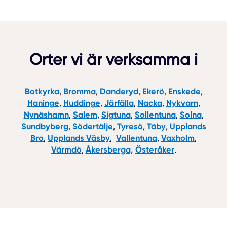
Orter vi är verksamma i
Botkyrka
Bromma
Danderyd
Ekerö
Enskede
,
,
,
,
,
Haninge
Huddinge
Järfälla
Nacka
Nykvarn
,
,
,
,
,
Nynäshamn
Salem
Sigtuna
Sollentuna
Solna
,
,
,
,
,
Sundbyberg
Södertälje
Tyresö
Täby
Upplands
,
,
,
,
Bro
Upplands Väsby
Vallentuna
Vaxholm
,
,
,
,
Värmdö
Åkersberga,
Österåker
,
.