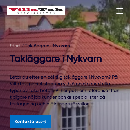
Start
/
Takläggare i Nykvarn
Takläggare i Nykvarn
Letar du efter en pålitlig takläggare i Nykvarn? På
VillaTakspecialisten kan vi hjälpa dig med alla
typer av takarbeten. Vi har gott om referenser från
tidigare nöjda kunder och är specialister på
takläggning och plåtslageri för villor.
Kontakta oss