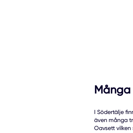
Många r
I Södertälje f
även många tr
Oavsett vilken s