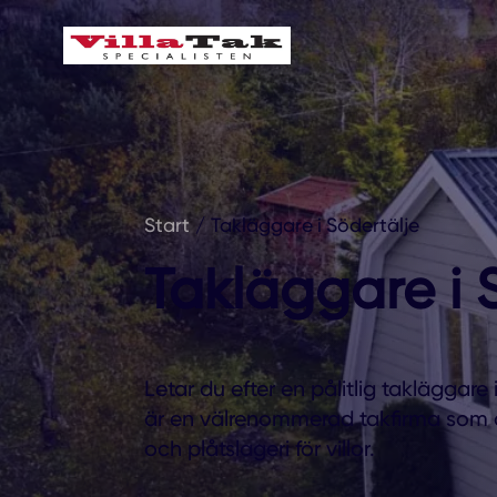
Start
/
Takläggare i Södertälje
Takläggare i 
Letar du efter en pålitlig takläggare 
är en välrenommerad takfirma som ä
och plåtslageri för villor.