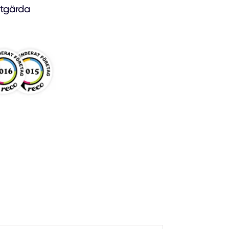
åtgärda