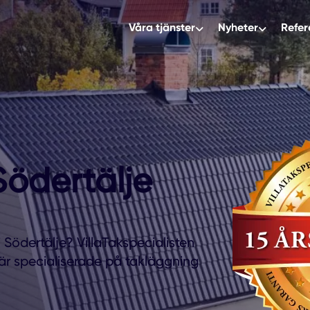
Våra tjänster
Nyheter
Refer
Södertälje
i Södertälje? VillaTakspecialisten
r specialiserade på takläggning