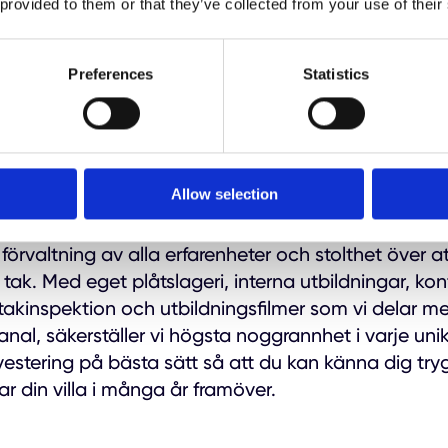
 provided to them or that they’ve collected from your use of their
läggningen bör man överväga att byta ut taket. För
edömning erbjuder vi alltid en kostnadsfri översyn 
rt för takläggning i Södertälje.
Preferences
Statistics
het sedan 1979
Allow selection
isten är ett prisbelönt familjeföretag med lång erf
yggt upp en oslagbar kompetens tack vare vårt genu
 förvaltning av alla erfarenheter och stolthet över at
tak. Med eget plåtslageri, interna utbildningar, kon
r takinspektion och utbildningsfilmer som vi delar m
al, säkerställer vi högsta noggrannhet i varje unikt
nvestering på bästa sätt så att du kan känna dig try
r din villa i många år framöver.