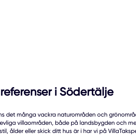
eferenser i Södertälje
inns det många vackra naturområden och grönområd
evliga villaområden, både på landsbygden och me
til, ålder eller skick ditt hus är i har vi på VillaTaksp