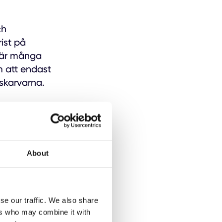
ch
ist på
 när många
m att endast
 skarvarna.
About
t ha ett tätt
tsmaterial har
se our traffic. We also share
gelbundet. Om
ers who may combine it with
des ordentligt