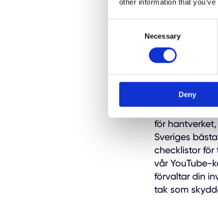
other information that you’ve
vid senaste om
professionell b
Consent
detaljerad offe
Necessary
Selection
Erfaren
Deny
VillaTakspecial
1979. Vi har b
för hantverket,
Sveriges bästa 
checklistor fö
vår YouTube-kan
förvaltar din i
tak som skydda