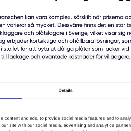
anschen kan vara komplex, särskilt när priserna o
n varierar så mycket. Dessvärre finns det en stor br
läggare och plåtslagare i Sverige, vilket visar sig
ag erbjuder kortsiktiga och ohållbara lösningar, so
 stället för att byta ut dåliga plåtar som läcker vid
till läckage och oväntade kostnader för villaägare.
det för en takomläggning?
Details
a fuktskador, mögel och läckage är det avgörande at
 din bostad. Ett korrekt installerat tak med kvalite
e content and ads, to provide social media features and to analy
slängd på 30–50 år, förutsatt att det underhålls re
 our site with our social media, advertising and analytics partn
ar nått sin naturliga livslängd eller om taket inte la