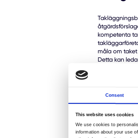
Takläggningsbr
åtgärdsförslage
kompetenta tak
takläggarföret
måla om taket i
Detta kan leda 
När är 
Consent
För att undvik
This website uses cookies
tak som skyddar
We use cookies to personalis
normalt en liv
information about your use of
takmaterialet h