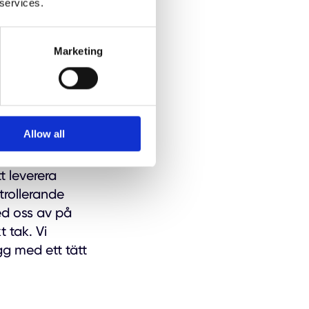
 services.
 att få en
och en
Marketing
Allow all
arenhet sedan
ina intresse
t leverera
trollerande
ed oss av på
 tak. Vi
gg med ett tätt