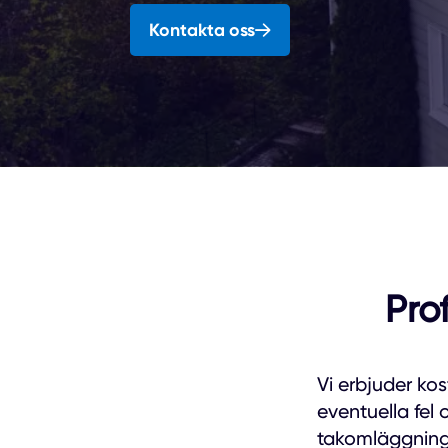
Kontakta oss
Pro
Vi erbjuder ko
eventuella fel
takomläggning, 